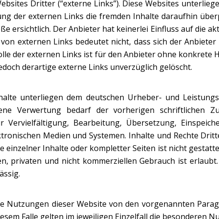
sites Dritter (“externe Links”). Diese Websites unterliege
ung der externen Links die fremden Inhalte daraufhin über
 ersichtlich. Der Anbieter hat keinerlei Einfluss auf die ak
 von externen Links bedeutet nicht, dass sich der Anbieter
olle der externen Links ist für den Anbieter ohne konkrete
doch derartige externe Links unverzüglich gelöscht.
Inhalte unterliegen dem deutschen Urheber- und Leistung
sene Verwertung bedarf der vorherigen schriftlichen Z
ür Vervielfältigung, Bearbeitung, Übersetzung, Einspei
ronischen Medien und Systemen. Inhalte und Rechte Dritte
einzelner Inhalte oder kompletter Seiten ist nicht gestatte
, privaten und nicht kommerziellen Gebrauch ist erlaubt.
ässig.
ne Nutzungen dieser Website von den vorgenannten Parag
diesem Falle gelten im jeweiligen Einzelfall die besonderen