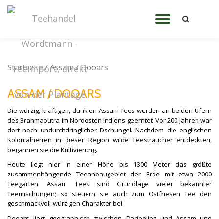
TOGGL
Skip
to
NAVIG
content
Startseite
/ Assam / Dooars
ASSAM / DOOARS
Die würzig, kräftigen, dunklen Assam Tees werden an beiden Ufern
des Brahmaputra im Nordosten Indiens geerntet. Vor 200 Jahren war
dort noch undurchdringlicher Dschungel. Nachdem die englischen
Kolonialherren in dieser Region wilde Teesträucher entdeckten,
begannen sie die Kultivierung.
Heute liegt hier in einer Höhe bis 1300 Meter das größte
zusammenhängende Teeanbaugebiet der Erde mit etwa 2000
Teegärten. Assam Tees sind Grundlage vieler bekannter
Teemischungen; so steuern sie auch zum Ostfriesen Tee den
geschmackvoll-würzigen Charakter bei.
Dooars liegt geographisch zwischen Darjeeling und Assam und