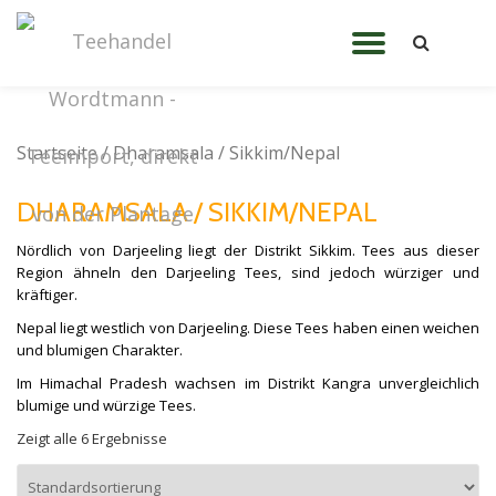
TOGGL
Skip
to
NAVIG
content
Startseite
/ Dharamsala / Sikkim/Nepal
DHARAMSALA / SIKKIM/NEPAL
Nördlich von Darjeeling liegt der Distrikt Sikkim. Tees aus dieser
Region ähneln den Darjeeling Tees, sind jedoch würziger und
kräftiger.
Nepal liegt westlich von Darjeeling. Diese Tees haben einen weichen
und blumigen Charakter.
Im Himachal Pradesh wachsen im Distrikt Kangra unvergleichlich
blumige und würzige Tees.
Zeigt alle 6 Ergebnisse